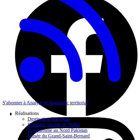
S'abonner à Analyse et diagnostic territorial
Réalisations
Destination Jeti Oguz
Domaine skiable de Naltar
Écotourisme au Nord Pakistan
Musée du Grand-Saint-Bernard