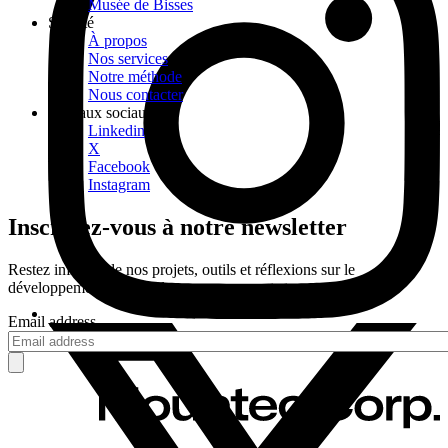
Musée de Bisses
Société
À propos
Nos services
Notre méthode
Nous contacter
Réseaux sociaux
Linkedin
X
Facebook
Instagram
Inscrivez-vous à notre newsletter
Restez informé de nos projets, outils et réflexions sur le
développement territorial.
Email address