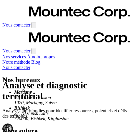
Aller au contenu principal
Nous contacter
Nous contacter
Nos services
À notre propos
Notre méthode
Blog
Nous contacter
Nos bureaux
Analyse et diagnostic
Martigny
territorial
92, av. de la Fusion
1920, Martigny, Suisse
Bishkek
Analyses approfondies pour identifier ressources, potentiels et défis
27, Nezhinsk Lane
des territoires.
720000, Bishkek, Kirghizstan
Nous suivre